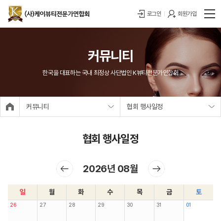
로그인
회원가입
커뮤니티
한국을 대표하는 국내 최정상 사단법인 K뷰티전문가연합회
커뮤니티
협회 행사일정
협회 행사일정
2026년 08월
일
월
화
수
목
금
토
26
27
28
29
30
31
01