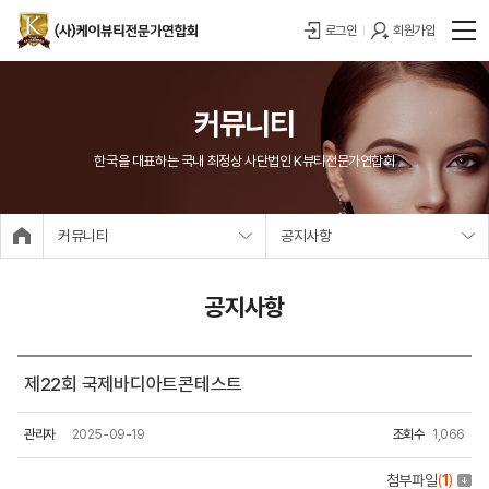
로그인
회원가입
커뮤니티
한국을 대표하는 국내 최정상 사단법인 K뷰티전문가연합회
커뮤니티
공지사항
공지사항
제22회 국제바디아트콘테스트
관리자
2025-09-19
조회수
1,066
첨부파일
(
1
)